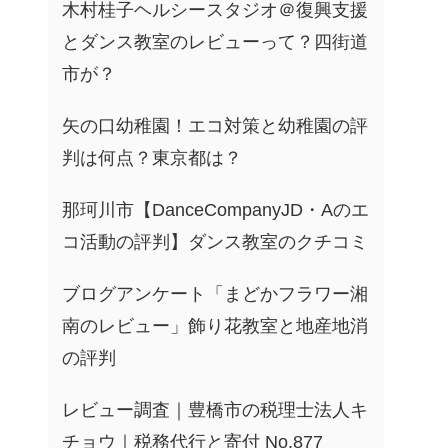
木村桂子ヘルシースタジオ＠復興支援
とダンス教室のレビューって？四街道
市が？
矢の口幼稚園！エコ対策と幼稚園の評
判は何点？東京都は？
那珂川市【DanceCompanyJD・Aのエ
コ活動の評判】ダンス教室のクチコミ
ブログアンケート「まどかフラワー湘
南のレビュー」飾り花教室と地産地消
の評判
レビュー調査｜豊橋市の税理士法人キ
チョウ｜税務代行と寄付 No.877