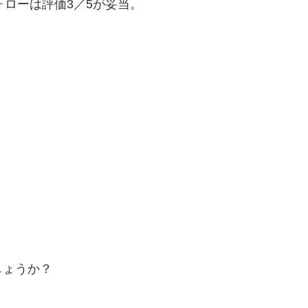
ォローは評価3／5が妥当。
？
しょうか？