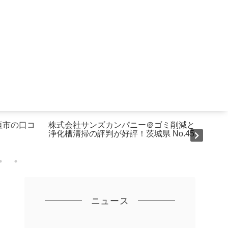
垣市の口コ
株式会社サンズカンパニー＠ゴミ削減と
AtH
浄化槽清掃の評判が好評！茨城県 No.45
レビュ
ニュース