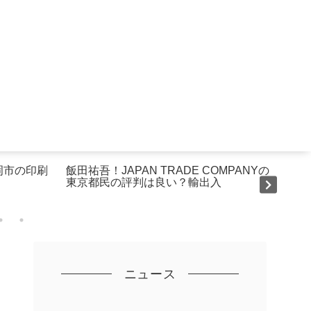
岡市の印刷
飯田祐吾！JAPAN TRADE COMPANYの
地元
東京都民の評判は良い？輸出入
工事
ニュース