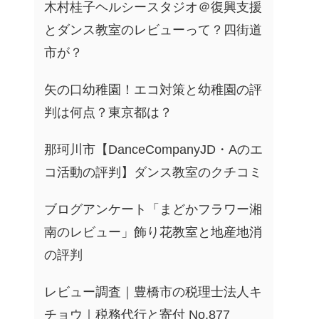
木村桂子ヘルシースタジオ＠復興支援
とダンス教室のレビューって？四街道
市が？
矢の口幼稚園！エコ対策と幼稚園の評
判は何点？東京都は？
那珂川市【DanceCompanyJD・Aのエ
コ活動の評判】ダンス教室のクチコミ
ブログアンケート「まどかフラワー湘
南のレビュー」飾り花教室と地産地消
の評判
レビュー調査｜豊橋市の税理士法人キ
チョウ｜税務代行と寄付 No.877