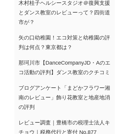
木村桂子ヘルシースタジオ＠復興支援
とダンス教室のレビューって？四街道
市が？
矢の口幼稚園！エコ対策と幼稚園の評
判は何点？東京都は？
那珂川市【DanceCompanyJD・Aのエ
コ活動の評判】ダンス教室のクチコミ
ブログアンケート「まどかフラワー湘
南のレビュー」飾り花教室と地産地消
の評判
レビュー調査｜豊橋市の税理士法人キ
チョウ｜税務代行と寄付 No.877