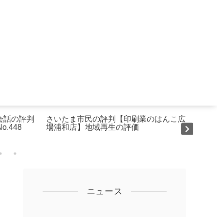
会話の評判
さいたま市民の評判【印刷業のはんこ広
クリ
.448
場浦和店】地域再生の評価
社のク
ニュース