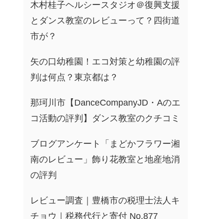
木村桂子ヘルシースタジオ＠復興支援
とダンス教室のレビューって？四街道
市が？
矢の口幼稚園！エコ対策と幼稚園の評
判は何点？東京都は？
那珂川市【DanceCompanyJD・Aのエ
コ活動の評判】ダンス教室のクチコミ
ブログアンケート「まどかフラワー湘
南のレビュー」飾り花教室と地産地消
の評判
レビュー調査｜豊橋市の税理士法人キ
チョウ｜税務代行と寄付 No.877