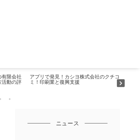
の有限会社
アプリで発見！カシヨ株式会社のクチコ
横浜
方活動の評
ミ！印刷業と復興支援
ルの
ニュース